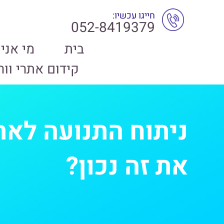
חייגו עכשיו:
052-8419379
בית
מי אני
/
מדריך קידום אתרים בגוגל
/ מאת
admintami
קידום אתרי וו
ניתוח התנועה לאת
את זה נכון?