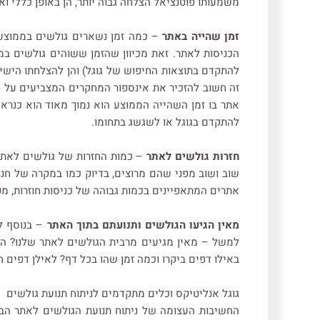
משמעותו פוטנציאל הצלחה גבוה יותר, הן באופן כללי ואר
זמן שהייה באתר
– כמה זמן נשארים גולשים בממוצע 
הכניסות לאתר. זאת מכיוון שהזמן ששוהים גולשים במ
להתקדם בתוצאות החיפוש של גוגל) והן להצלחתו הישירה
אתר בו זמן השהייה הממוצע הוא נמוך מאוד הוא כנר
להתקדם בגוגל או לשגשג בתחומו.
חזרות גולשים לאתר
– כמות החזרות של גולשים לאתר 
שוב ושוב מפני שהם מרוצים, בדיוק כמו במקרה של חנ
אתרים המתאפיינים בכמות גבוהה של כניסות חוזרות, מפ
מאין הגיעו הגולשים ותנועתם בתוך האתר
– בנוסף לפ
למשל – מאין מגיעים מרבית הגולשים לאתר שלנו? הא
באילו דפים ביקרו וכמה זמן שהו בכל דף? לאילן דפים 
גוגל אנליטיקס וכלים מתקדמים לניתוח תנועת גולשים
החשיבות העצומה של ניתוח תנועת הגולשים לאתר הבי