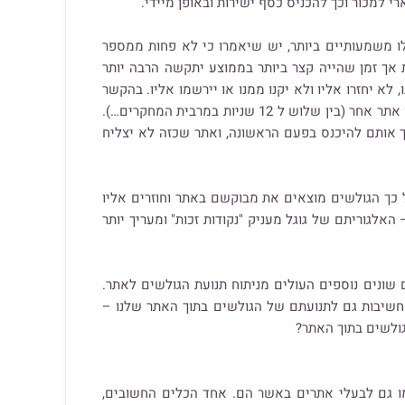
רי למכור וכך להכניס כסף ישירות ובאופן מיידי.
 משמעותיים ביותר, יש שיאמרו כי לא פחות ממספר
 אך זמן שהייה קצר ביותר בממוצע יתקשה הרבה יותר
א יחזרו אליו ולא יקנו ממנו או יירשמו אליו. בהקשר
זה חשוב להזכיר את אינספור המחקרים המצביעים על פרק הזמן הממוצע שלוקח לגולשים להחליט האם יישארו באתר או יחפשו אתר אחר (בין שלוש ל 12 שניות במרבית המחקרים…).
 אותם להיכנס בפעם הראשונה, ואתר שכזה לא יצליח
ל כך הגולשים מוצאים את מבוקשם באתר וחוזרים אליו
האלגוריתם של גוגל מעניק "נקודות זכות" ומעריך יותר
 שונים נוספים העולים מניתוח תנועת הגולשים לאתר.
חשיבות גם לתנועתם של הגולשים בתוך האתר שלנו –
גולשים בתוך האתר?
ו גם לבעלי אתרים באשר הם. אחד הכלים החשובים,