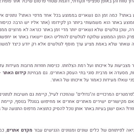
וך טווח והן באופן ספציפי ונקודתי, דוגמת שטחי פרסום שיכול אתר פופולא
באתר? כמה זמן הם נשארים בממוצע בכל אחד מדפי האתר? נתונים אלו
מוצע באתר הוא משמעותי ביותר הן לקידומו (אתר אליו יש הרבה כניסות
, שכן גולשים שלא נשארים יותר מדי זמן באתר כנראה לא מרוצים ממנו, ל
אה שאתר שלא באמת מציע ערך מוסף לגולשים אלא רק יודע כיצד למשוך
מצביעות על איכותו ועל רמת הצלחתו. כניסות חוזרות מרובות מעידות ע
ות, מסעדה או מרבית סוגי בתי העסק האחרים. גם מבחינת
קידום האתר
– 
ני שאלו מעידות כאמור על איכותו של האתר.
רמטרים המרכזיים וה"גדולים" שהוזכרו לעיל, קיימת גם חשיבות לנתונים
ם מקישורים ישירים מאתרים אחרים או מחיפוש בגוגל? בנוסף, קיימת 
חזרו? האם ישנן בעיות באתר אותן נוכל להסיק כתוצאה מדפוס התנועה של 
אה לפיתוחם של כלים שונים ומגוונים הנגישים עבור
מקדם אתרים
, כמ