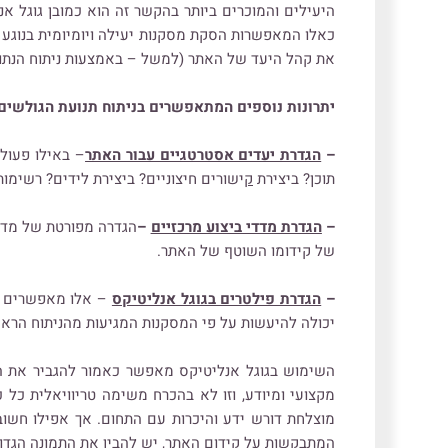
היעילים והמוכרים ביותר בהקשר זה הוא כמובן גוגל א
כאלו המאפשרות הסקת מסקנות יעילה ויומיומית בנוגע
את קהל היעד של האתר (למשל – באמצעות ניתוח הנתונים
יתרונות נוספים המתאפשרים בניתוח תנועת הגולשים
–
הגדרת יעדים אסטרטגיים עבור האתר
– באילו פעול
תוכן? ביצירת
ק
ישורים חיצוניים? ביצירת לידים? רשימות
–
הגדרת מדדי ביצוע מרכזיים
–
הגדרה מפורטת של מדד
של קידומו השוטף של האתר.
–
הגדרת פילטרים בגוגל אנליטיקס
– אלו מאפשרים לנ
יכולה להיעשות על פי המסקנות המגיעות מהניתוח הראשו
השימוש בגוגל אנליטיקס מאפשר כאמור להגביר את התנ
מקצועי ומיודע, וזו לא בהכרח משימה טריוויאלית כל כ
מוצלחת דורש ידע והיכרות עם התחום. אך אפילו חשו
המתבקשות על קידום האתר, יש להבין את התמונה הגדולה