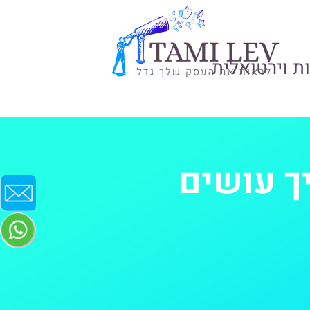
ת וירטואלית
ך עושים