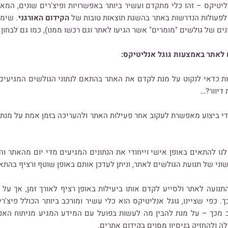
נליטיקס – זהו כלי מתקדם ועשיר ביותר באפשרויות ופיצ'רים שונים, המא
 לפעולות הנדרשות באתר בהשגת תוצאות טובות של
הקידום האורגני
. שימו
 של גולשים "מומרים" אשר הגיעו לאתר וגם רכשו ממנו), כמו גם לבחון 
 לאתר באמצעות גוגל אנליטיקס:
ות כדאי לנקוט על מנת לקדם את האתר בהתאם לנתוני הגולשים המגיעי
 דיוור?…
י ביצוע מאפשרת לעקוב אחר פעילות האתר ולהעריכה בזמן אמת על מנת 
ו להתאים באופן אישי וייחודי את הנתונים המגיעים מדי יום מהאתר וה
ני של תנועת הגולשים לאתר, וניתן לעדכן אותם באופן שוטף ורציף בהתא
ועה לאתר ולסייע לקדם אותו ביעילות באופן רציף לאורך זמן, אך על 
ך. כפי שציינו, גוגל אנליטיקס הוא כלי עשיר ומורכב ביותר הכולל פיצ'
ב מכך – על מנת להבין מה לעשות בפועל עם המידע המגיע מניתוח הא
 ולהחזיק בניסיון מסוים בקידום אתרים.